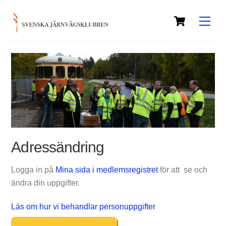
Skip
Cart
to
Men
content
Adressändring
Logga in på
Mina sida i medlemsregistret
för att se och
ändra din uppgifter.
Läs om hur vi behandlar personuppgifter