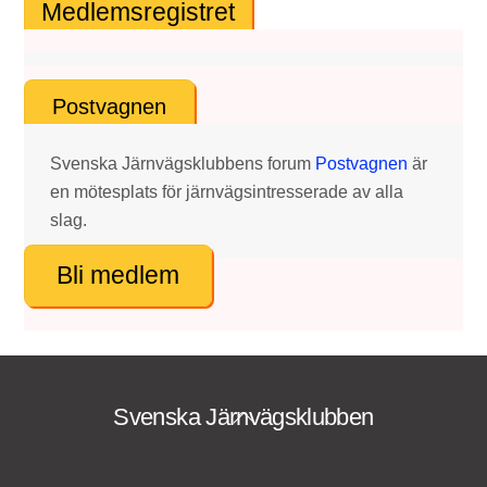
Medlemsregistret
Postvagnen
Svenska Järnvägsklubbens forum
Postvagnen
är
en mötesplats för järnvägsintresserade av alla
slag.
Bli medlem
Svenska Järnvägsklubben
Back
To
Top