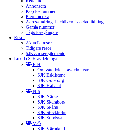
Redaktion
Annonsera
Köp lösnummer
Prenumerera
Adressändring. Utebliven / skadad tidning.
Gamla nummer
Tågs föregångare
Resor
Aktuella resor
Tidigare resor
SJK:s resereglemente
Lokala SJK avdelningar
E-H
Om våra lokala avdelningar
SJK Eskilstuna
SJK Göteborg
SJK Halland
N-S
SJK Närke
SJK Skaraborg
SJK Skåne
SJK Stockholm
SJK Sundsvall
V-Ö
SJK Värmland