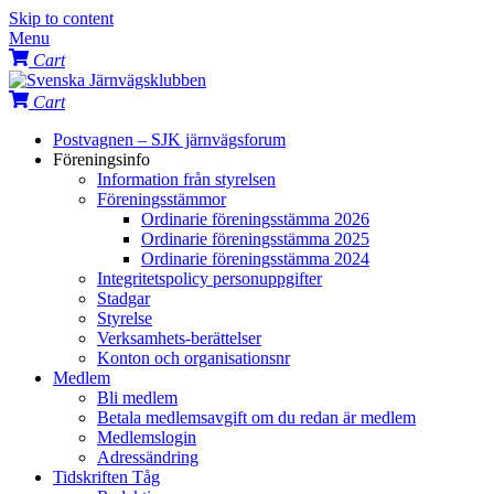
Skip to content
Menu
Cart
Cart
Postvagnen – SJK järnvägsforum
Föreningsinfo
Information från styrelsen
Föreningsstämmor
Ordinarie föreningsstämma 2026
Ordinarie föreningsstämma 2025
Ordinarie föreningsstämma 2024
Integritetspolicy personuppgifter
Stadgar
Styrelse
Verksamhets-berättelser
Konton och organisationsnr
Medlem
Bli medlem
Betala medlemsavgift om du redan är medlem
Medlemslogin
Adressändring
Tidskriften Tåg