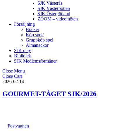
SJK Västerås
SJK Västerbotten
SJK Östergötland
ZOOM – videomöten
Försäljning
Böcker
Köp spel!
Gruppköp spel
Almanackor
SJK play
Bibliotek
SJK Medlemsförmåner
Close Menu
Close Cart
2026-02-14
GOURMET-TÅGET SJK/2026
Postvagnen