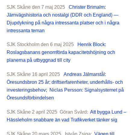
SJK Skåne den 7 maj 2025
Christer Brimalm:
Järnvägshistoria och nostalgi (DDR och England) —
Djupdykning på några intressanta platser och i några
intressanta teman
SJK Stockholm den 6 maj 2025
Henrik Block:
Roslagsbanans genomförda kapacitetshöjning och
planerna på utbyggnad till city
SJK Skåne 16 april 2025
Andreas Jälmarstål:
Öresundsbron 25 år; driftserfarenheter, underhålls- och
investeringsbehov; Niclas Persson: Signalsystemet på
Öresundsförbindelsen
SJK Skåne 2 april 2025 Göran Svärd:
Att bygga Lund –
Hässleholm snabbare än vad Trafikverket tänker sig
SJK Skåne 20 mars 2025 István Zsiga:
Vägen till