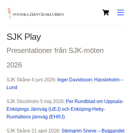
Skip
Cart
to
Men
content
SJK Play
Presentationer från SJK-möten
2026
SJK Skåne 4 juni 2026:
Inger Davidsson: Hässleholm –
Lund
SJK Stockholm 5 maj 2026:
Per Rundblad om Uppsala-
Enköpings Järnväg (UEJ) och Enköping-Heby-
Runhällens järnväg (EHRJ)
SJK Skåne 21 april 2026:
Steingrim Sneve – Byggandet