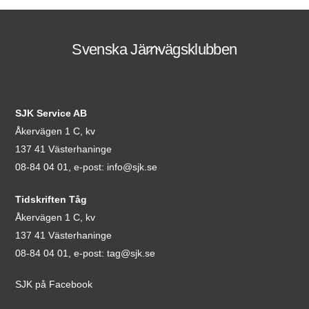
Svenska Järnvägsklubben
Back
To
Top
SJK Service AB
Åkervägen 1 C, kv
137 41 Västerhaninge
08-84 04 01, e-post:
info@sjk.se
Tidskriften Tåg
Åkervägen 1 C, kv
137 41 Västerhaninge
08-84 04 01, e-post:
tag@sjk.se
SJK på Facebook