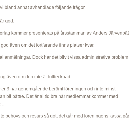
i bland annat avhandlade följande frågor.
är god.
derlag kommer presenteras på årsstämman av Anders Järvenpää
 god även om det fortfarande finns platser kvar.
 anmälningar. Dock har det blivit vissa administrativa problem
g även om den inte är fulltecknad.
mer 3 har genomgående berömt föreningen och inte minst
 kan bli bättre. Det är alltid bra när medlemmar kommer med
t.
nte behövs och resurs så gott det går med föreningens kassa på