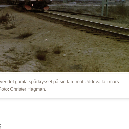
över det gamla spårkrysset på sin färd mot Uddevalla i mars
Foto: Christer Hagman.
6