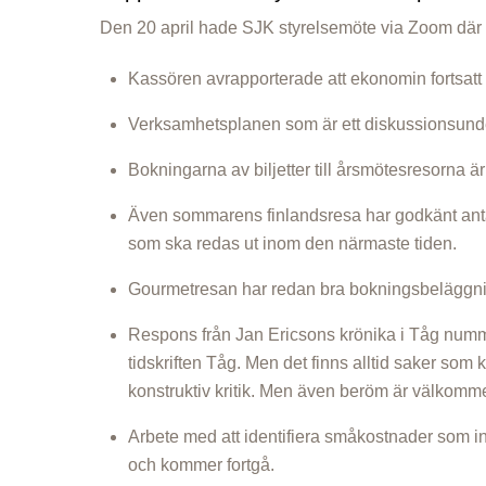
Den 20 april hade SJK styrelsemöte via Zoom där v
Kassören avrapporterade att ekonomin fortsatt 
Verksamhetsplanen som är ett diskussionsun
Bokningarna av biljetter till årsmötesresorna är
Även sommarens finlandsresa har godkänt antal
som ska redas ut inom den närmaste tiden.
Gourmetresan har redan bra bokningsbeläggnin
Respons från Jan Ericsons krönika i Tåg num
tidskriften Tåg. Men det finns alltid saker som
konstruktiv kritik. Men även beröm är välkomme
Arbete med att identifiera småkostnader som i
och kommer fortgå.