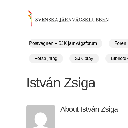
Skip
to
content
Postvagnen – SJK järnvägsforum
Föreni
Försäljning
SJK play
Bibliote
István Zsiga
About
István Zsiga