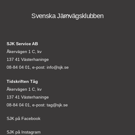
Svenska Järnvägsklubben
Back
To
Top
SJK Service AB
Åkervägen 1 C, kv
137 41 Västerhaninge
08-84 04 01, e-post:
info@sjk.se
Tidskriften Tåg
Åkervägen 1 C, kv
137 41 Västerhaninge
08-84 04 01, e-post:
tag@sjk.se
SJK på Facebook
SJK på Instagram