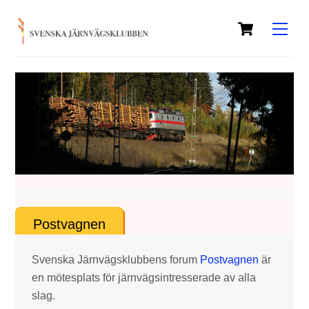
Skip
Cart
to
Men
content
Postvagnen
Svenska Järnvägsklubbens forum
Postvagnen
är
en mötesplats för järnvägsintresserade av alla
slag.