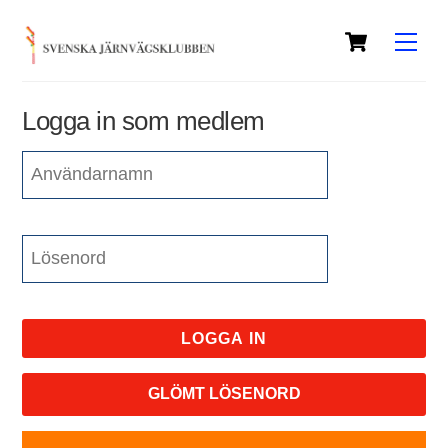
Skip
Cart
to
Men
content
Logga in som medlem