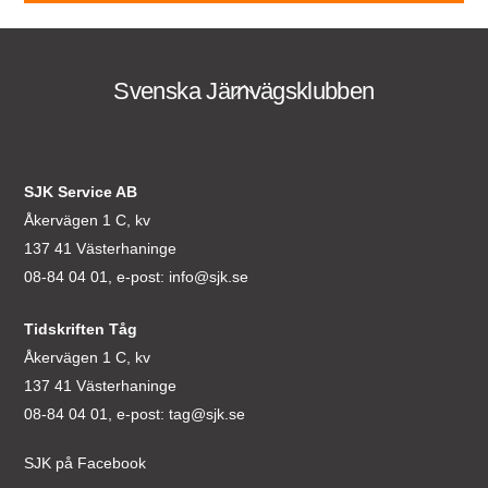
Svenska Järnvägsklubben
Back
To
Top
SJK Service AB
Åkervägen 1 C, kv
137 41 Västerhaninge
08-84 04 01, e-post:
info@sjk.se
Tidskriften Tåg
Åkervägen 1 C, kv
137 41 Västerhaninge
08-84 04 01, e-post:
tag@sjk.se
SJK på Facebook