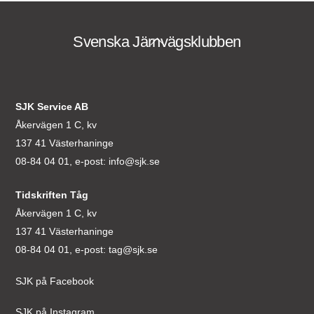
Svenska Järnvägsklubben
Back
To
Top
SJK Service AB
Åkervägen 1 C, kv
137 41 Västerhaninge
08-84 04 01, e-post:
info@sjk.se
Tidskriften Tåg
Åkervägen 1 C, kv
137 41 Västerhaninge
08-84 04 01, e-post:
tag@sjk.se
SJK på Facebook
SJK på Instagram