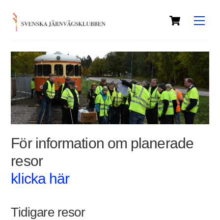
Skip
Cart
to
Men
content
För information om planerade
resor
klicka här
Tidigare resor