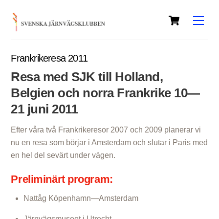
Skip
Cart
to
Men
content
Frankrikeresa 2011
Resa med SJK till Holland,
Belgien och
norra Frankrike 10—
21 juni 2011
Efter våra två Frankrikeresor 2007 och 2009 planerar vi
nu en resa som börjar i Amsterdam och slutar i Paris med
en hel del sevärt under vägen.
Preliminärt program:
Nattåg Köpenhamn—Amsterdam
Järnvägsmuseet i Utrecht