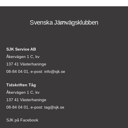
Svenska Järnvägsklubben
Back
To
Top
SJK Service AB
Åkervägen 1 C, kv
137 41 Västerhaninge
08-84 04 01, e-post:
info@sjk.se
Tidskriften Tåg
Åkervägen 1 C, kv
137 41 Västerhaninge
08-84 04 01, e-post:
tag@sjk.se
SJK på Facebook