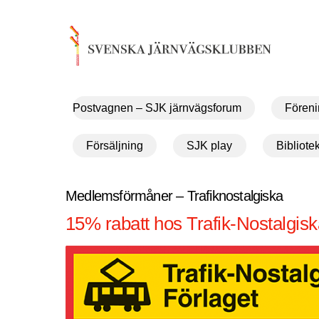
Skip
to
content
Postvagnen – SJK järnvägsforum
Föreni
Försäljning
SJK play
Bibliote
Medlemsförmåner – Trafiknostalgiska
15% rabatt hos Trafik-Nostalgisk