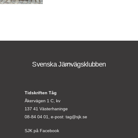
Svenska Järnvägsklubben
Back
To
Top
Tidskriften Tåg
Åkervägen 1 C, kv
137 41 Västerhaninge
08-84 04 01, e-post:
tag@sjk.se
SJK på Facebook