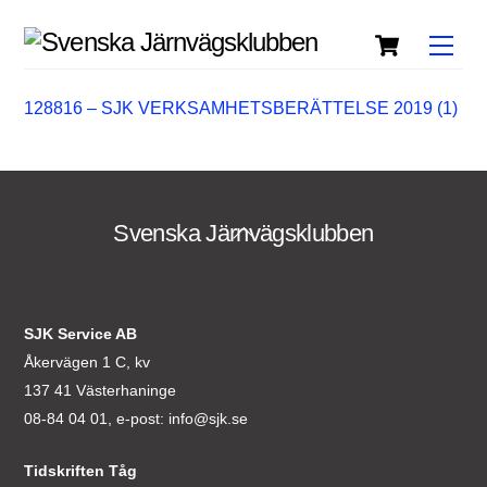
Skip
Cart
to
Men
content
128816 – SJK VERKSAMHETSBERÄTTELSE 2019 (1)
Svenska Järnvägsklubben
Back
To
Top
SJK Service AB
Åkervägen 1 C, kv
137 41 Västerhaninge
08-84 04 01, e-post:
info@sjk.se
Tidskriften Tåg