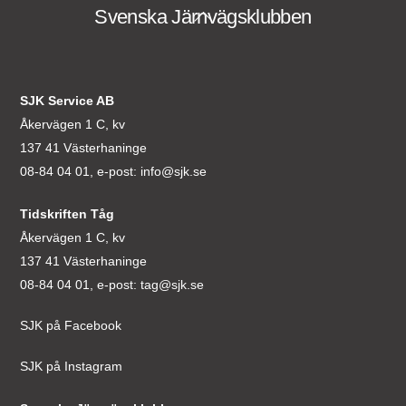
Svenska Järnvägsklubben
Back
To
Top
SJK Service AB
Åkervägen 1 C, kv
137 41 Västerhaninge
08-84 04 01, e-post:
info@sjk.se
Tidskriften Tåg
Åkervägen 1 C, kv
137 41 Västerhaninge
08-84 04 01, e-post:
tag@sjk.se
SJK på Facebook
SJK på Instagram