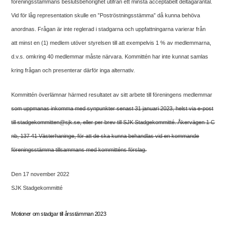
föreningsstämmans beslutsbehörighet utifrån ett minsta acceptabelt deltagarantal.
Vid för låg representation skulle en ”Poströstningsstämma” då kunna behöva
anordnas. Frågan är inte reglerad i stadgarna och uppfattningarna varierar från
att minst en (1) medlem utöver styrelsen till att exempelvis 1 % av medlemmarna,
d.v.s. omkring 40 medlemmar måste närvara. Kommittén har inte kunnat samlas
kring frågan och presenterar därför inga alternativ.
Kommittén överlämnar härmed resultatet av sitt arbete till föreningens medlemmar
som uppmanas inkomma med synpunkter senast 31 januari 2023, helst via e-post
till stadgekommitten@sjk.se, eller per brev till SJK Stadgekommitté. Åkervägen 1 C
nb, 137 41 Västerhaninge, för att de ska kunna behandlas vid en kommande
föreningsstämma tillsammans med kommitténs förslag.
Den 17 november 2022
SJK Stadgekommitté
Motioner om stadgar till årsstämman 2023