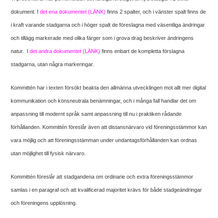
dokument. I
det ena dokumentet (LÄNK)
finns 2 spalter, och i vänster spalt finns de
i kraft varande stadgarna och i höger spalt de föreslagna med väsentliga ändringar
och tillägg markerade med olika färger som i grova drag beskriver ändringens
natur. I
det andra dokumentet (LÄNK)
finns enbart de kompletta förslagna
stadgarna, utan några markeringar.
Kommittén har i texten försökt beakta den allmänna utvecklingen mot allt mer digital
kommunikation och könsneutrala benämningar, och i många fall handlar det om
anpassning till modernt språk samt anpassning till nu i praktiken rådande
förhållanden. Kommittén föreslår även att distansnärvaro vid föreningsstämmor kan
vara möjlig och att föreningsstämman under undantagsförhållanden kan ordnas
utan möjlighet till fysisk närvaro.
Kommittén föreslår att stadgandena om ordinarie och extra föreningsstämmor
samlas i en paragraf och att kvalificerad majoritet krävs för både stadgeändringar
och föreningens upplösning.