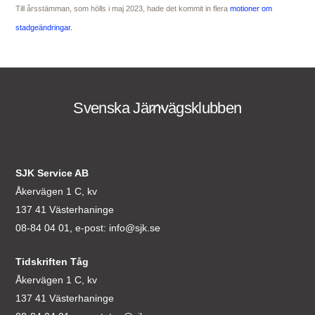
Till årsstämman, som hölls i maj 2023, hade det kommit in flera
motioner om
stadgeändringar.
Svenska Järnvägsklubben
Back
To
Top
SJK Service AB
Åkervägen 1 C, kv
137 41 Västerhaninge
08-84 04 01, e-post:
info@sjk.se
Tidskriften Tåg
Åkervägen 1 C, kv
137 41 Västerhaninge