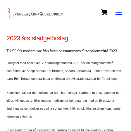
Skip
Cart
to
Men
content
2023 års stadgeförslag
Till SJK:s medlemmar från föreningsstämmans Stadgekommitté 2023
I enlighet med beslut av SJK föreningsstämma 2021 har en stadgekommitté
bestående av Bengt Boman, Ulf Broman, Anders Järvenpää, Lennart Nilsson och
Lars-Erik Torstenson utarbetat ett förslag till reviderade stadgar för föreningen.
Kommittén tackar de medlemmar som har bidragit till arbetet med synpunkter och
idéer. Vi hoppas att föreningens medlemmar bekantar sig med de föreslagna
ändringarna och delger oss sina synpunkter inför ett slutförslag till en kommande
föreningsstämma.
Vi presenterar här på hemsidan det färdiga förslaget till nya stadgar i 2 olika