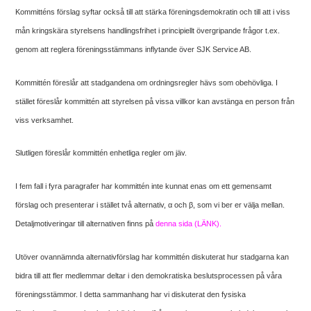
Kommitténs förslag syftar också till att stärka föreningsdemokratin och till att i viss
mån kringskära styrelsens handlingsfrihet i principiellt övergripande frågor t.ex.
genom att reglera föreningsstämmans inflytande över SJK Service AB.
Kommittén föreslår att stadgandena om ordningsregler hävs som obehövliga. I
stället föreslår kommittén att styrelsen på vissa villkor kan avstänga en person från
viss verksamhet.
Slutligen föreslår kommittén enhetliga regler om jäv.
I fem fall i fyra paragrafer har kommittén inte kunnat enas om ett gemensamt
förslag och presenterar i stället två alternativ, α och β, som vi ber er välja mellan.
Detaljmotiveringar till alternativen finns på
denna sida (LÄNK)
.
Utöver ovannämnda alternativförslag har kommittén diskuterat hur stadgarna kan
bidra till att fler medlemmar deltar i den demokratiska beslutsprocessen på våra
föreningsstämmor. I detta sammanhang har vi diskuterat den fysiska