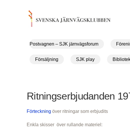
Skip
to
content
Postvagnen – SJK järnvägsforum
Föreni
Försäljning
SJK play
Bibliote
Ritningserbjudanden 19
Förteckning
över ritningar som erbjudits
Enkla skisser över rullande materiel: