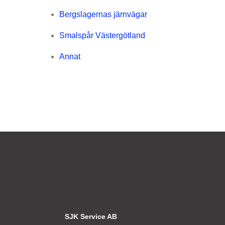
Bergslagernas järnvägar
Smalspår Västergötland
Annat
SJK Service AB