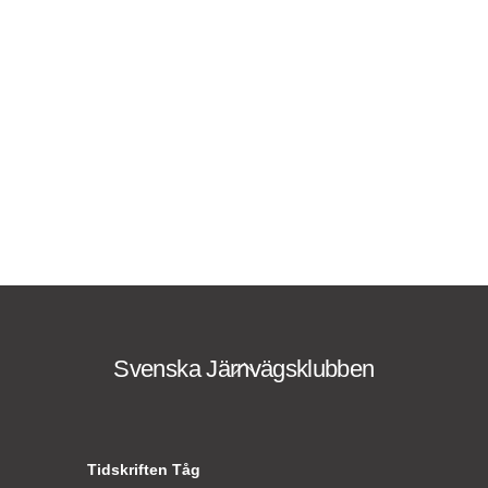
Svenska Järnvägsklubben
Back
To
Top
Tidskriften Tåg