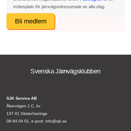
mötesplats för järnvägsintresserade av alla slag.
Bli medlem
Svenska Järnvägsklubben
Back
To
Top
SJK Service AB
Åkervägen 1 C, kv
137 41 Västerhaninge
08-84 04 01, e-post:
info@sjk.se