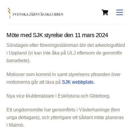
Skip
Cart
to
Men
content
Möte med SJK styrelse den 11 mars 2024
Söndagen efter föreningsstämman blir det arkeologutfärd
i Uppland (vi kan inte åka på ULJ eftersom de genomför
banarbete).
Motioner som kommit in samt styrelsens yttranden över
motionerna går att läsa på
SJK webbplats.
Nya vice klubbmästare i Eskilstuna och Göteborg.
Ett ungdomsmöte har genomförts i Västerhaninge (fem
unga deltagare), och ytterligare ett sådant möte planeras
i Malmö.