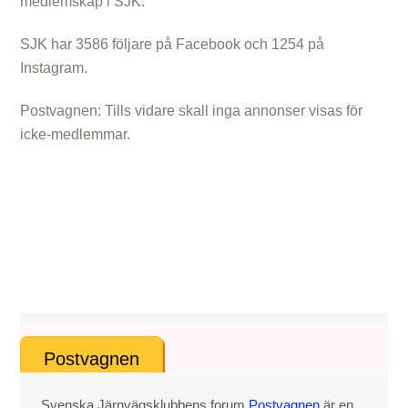
medlemskap i SJK.
SJK har 3586 följare på Facebook och 1254 på
Instagram.
Postvagnen: Tills vidare skall inga annonser visas för
icke-medlemmar.
Postvagnen
Svenska Järnvägsklubbens forum
Postvagnen
är en